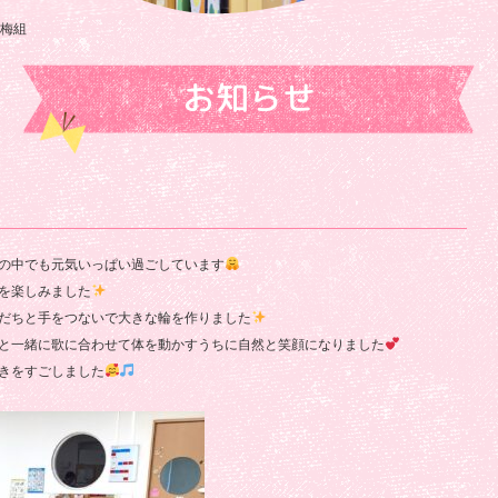
浄
梅組
正
院
お知らせ
保
育
園
の中でも元気いっぱい過ごしています
を楽しみました
だちと手をつないで大きな輪を作りました
と一緒に歌に合わせて体を動かすうちに自然と笑顔になりました
きをすごしました