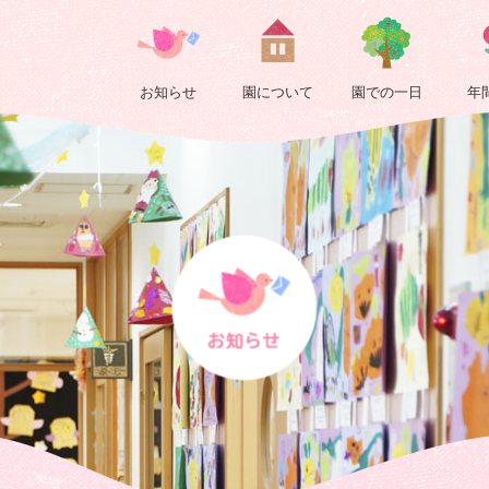
６
月
お知らせ
園について
園での一日
年
も
元
気
い
っ
ぱ
い
梅
組
|