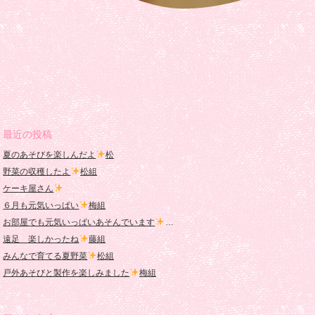
最近の投稿
夏のあそびを楽しんだよ
松
野菜の収穫したよ
松組
ケーキ屋さん
６月も元気いっぱい
梅組
お部屋でも元気いっぱいあそんでいます
桜組
遠足 楽しかったね
藤組
みんなで育てる夏野菜
松組
戸外あそびと製作を楽しみました
梅組