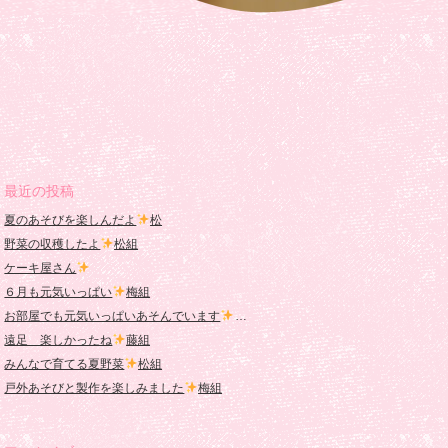
最近の投稿
夏のあそびを楽しんだよ
松
野菜の収穫したよ
松組
ケーキ屋さん
６月も元気いっぱい
梅組
お部屋でも元気いっぱいあそんでいます
桜組
遠足 楽しかったね
藤組
みんなで育てる夏野菜
松組
戸外あそびと製作を楽しみました
梅組