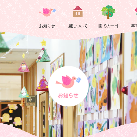
2023
|
お知らせ
園について
園での一日
年
浄
正
院
保
育
園