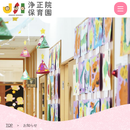
お
知
ら
せ
|
浄
正
院
保
育
園
TOP
＞ お知らせ