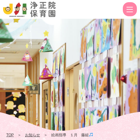
絵
画
指
導
１
月
藤
組
|
浄
正
院
保
TOP
＞
お知らせ
＞ 絵画指導 １月 藤組