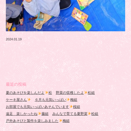
2024.01.19
最近の投稿
夏のあそびを楽しんだよ
松
野菜の収穫したよ
松組
ケーキ屋さん
６月も元気いっぱい
梅組
お部屋でも元気いっぱいあそんでいます
桜組
遠足 楽しかったね
藤組
みんなで育てる夏野菜
松組
戸外あそびと製作を楽しみました
梅組