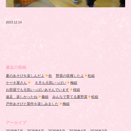
2023.12.14
最近の投稿
夏のあそびを楽しんだよ
松
野菜の収穫したよ
松組
ケーキ屋さん
６月も元気いっぱい
梅組
お部屋でも元気いっぱいあそんでいます
桜組
遠足 楽しかったね
藤組
みんなで育てる夏野菜
松組
戸外あそびと製作を楽しみました
梅組
アーカイブ
2026年7月
2026年6月
2026年5月
2026年4月
2026年3月