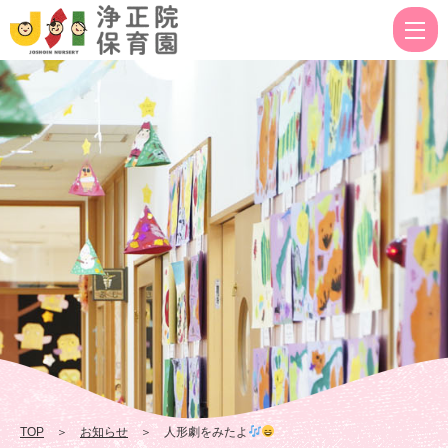
人
形
劇
を
み
た
よ
|
浄
正
院
保
TOP
＞
お知らせ
＞ 人形劇をみたよ