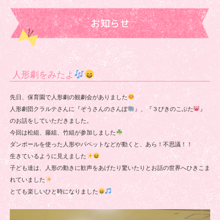
育
お知らせ
園
人形劇をみたよ
先日、保育園で人形劇の観劇会がありました
人形劇団クラルテさんに『ぞうさんのさんぽ
』、『３びきのこぶた
』
のお話をしていただきました。
今回は松組、藤組、竹組が参加しました
ダンボールを使った人形やパペットなどが動くと、あら！不思議！！
生きているように見えました
子ども達は、人形の動きに歓声をあげたり驚いたりとお話の世界へひきこま
れていました
とても楽しいひと時になりました