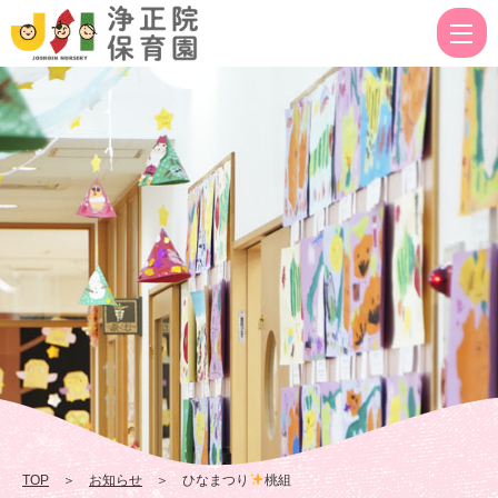
ひ
な
ま
つ
り
桃
組
|
浄
正
院
保
育
TOP
＞
お知らせ
＞ ひなまつり
桃組