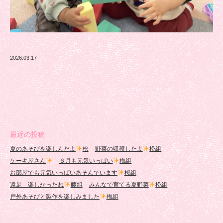
2026.03.17
最近の投稿
夏のあそびを楽しんだよ
松
野菜の収穫したよ
松組
ケーキ屋さん
６月も元気いっぱい
梅組
お部屋でも元気いっぱいあそんでいます
桜組
遠足 楽しかったね
藤組
みんなで育てる夏野菜
松組
戸外あそびと製作を楽しみました
梅組