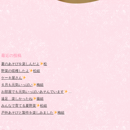
最近の投稿
夏のあそびを楽しんだよ
松
野菜の収穫したよ
松組
ケーキ屋さん
６月も元気いっぱい
梅組
お部屋でも元気いっぱいあそんでいます
桜組
遠足 楽しかったね
藤組
みんなで育てる夏野菜
松組
戸外あそびと製作を楽しみました
梅組