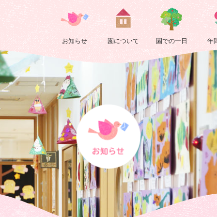
あ
り
お知らせ
園について
園での一日
年
と
ス
イ
カ
藤
組
|
浄
正