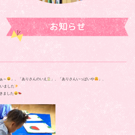
院
保
育
お知らせ
園
ぁ～
」、「ありさんのいえ
」、「ありさんいっぱいや
」、
いました
きました