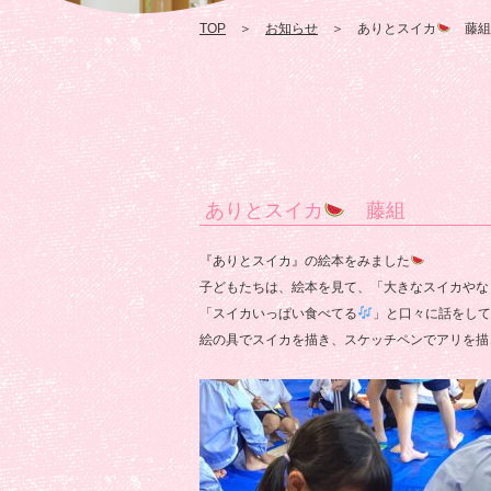
TOP
＞
お知らせ
＞ ありとスイカ
藤組
ありとスイカ
藤組
『ありとスイカ』の絵本をみました
子どもたちは、絵本を見て、「大きなスイカやな
「スイカいっぱい食べてる
」と口々に話をして
絵の具でスイカを描き、スケッチペンでアリを描