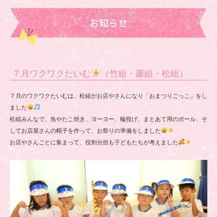
松
お知らせ
組）
|
浄
正
７月ワクワクたいむ
（竹組・藤組・松組）
院
７月のワクワクたいむは、松組がお店やさんになり「おまつりごっこ」をし
保
ました
育
松組みんなで、魚やたこ焼き、ヨーヨー、輪投げ、まとあて用のボール、そ
園
してお店屋さんの帽子を作って、お祭りの準備をしました
お店やさんごとに集まって、役割分担も子どもたちが考えました