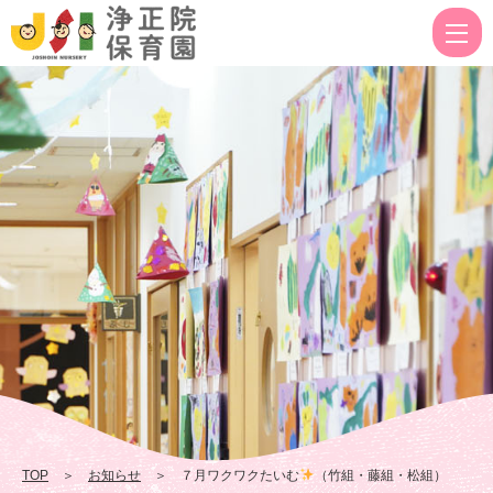
７
月
ワ
ク
ワ
ク
た
い
む
（竹
組・
藤
組・
TOP
＞
お知らせ
＞ ７月ワクワクたいむ
（竹組・藤組・松組）