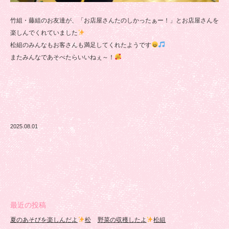
竹組・藤組のお友達が、「お店屋さんたのしかったぁー！」とお店屋さんを
楽しんでくれていました
松組のみんなもお客さんも満足してくれたようです
またみんなであそべたらいいねぇ～！
2025.08.01
最近の投稿
夏のあそびを楽しんだよ
松
野菜の収穫したよ
松組