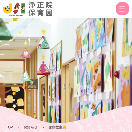
健
康
教
室
|
浄
正
院
保
育
園
TOP
＞
お知らせ
＞ 健康教室