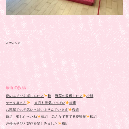
2025.05.28
最近の投稿
夏のあそびを楽しんだよ
松
野菜の収穫したよ
松組
ケーキ屋さん
６月も元気いっぱい
梅組
お部屋でも元気いっぱいあそんでいます
桜組
遠足 楽しかったね
藤組
みんなで育てる夏野菜
松組
戸外あそびと製作を楽しみました
梅組