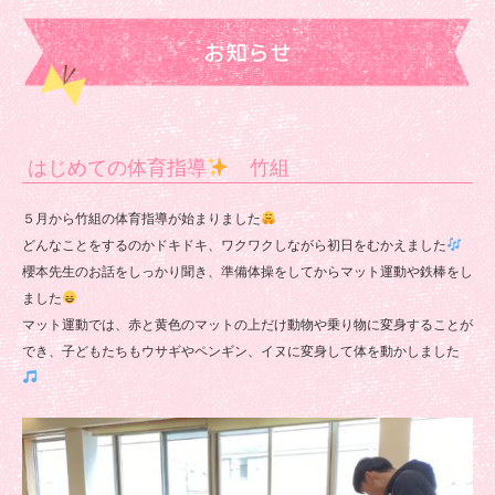
浄
お知らせ
正
院
保
育
はじめての体育指導
竹組
園
５月から竹組の体育指導が始まりました
どんなことをするのかドキドキ、ワクワクしながら初日をむかえました
櫻本先生のお話をしっかり聞き、準備体操をしてからマット運動や鉄棒をし
ました
マット運動では、赤と黄色のマットの上だけ動物や乗り物に変身することが
でき、子どもたちもウサギやペンギン、イヌに変身して体を動かしました