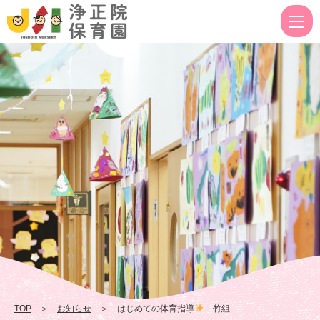
は
じ
め
て
の
体
育
指
導
竹
組
|
TOP
＞
お知らせ
＞ はじめての体育指導
竹組