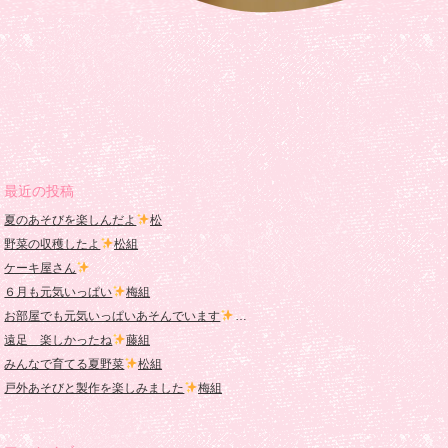
最近の投稿
夏のあそびを楽しんだよ
松
野菜の収穫したよ
松組
ケーキ屋さん
６月も元気いっぱい
梅組
お部屋でも元気いっぱいあそんでいます
桜組
遠足 楽しかったね
藤組
みんなで育てる夏野菜
松組
戸外あそびと製作を楽しみました
梅組