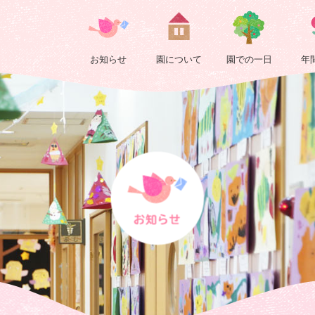
2023 Page
4
お知らせ
園について
園での一日
年
|
浄
正
院
保
育
園