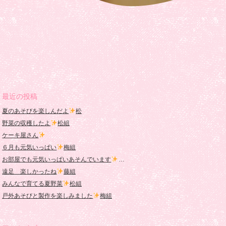
最近の投稿
夏のあそびを楽しんだよ
松
野菜の収穫したよ
松組
ケーキ屋さん
６月も元気いっぱい
梅組
お部屋でも元気いっぱいあそんでいます
桜組
遠足 楽しかったね
藤組
みんなで育てる夏野菜
松組
戸外あそびと製作を楽しみました
梅組