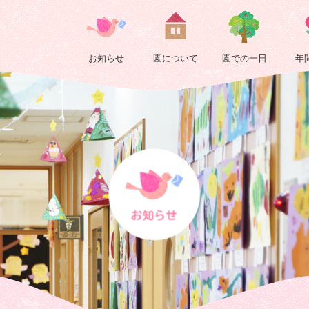
2024
3
お知らせ
園について
園での一日
年
月
|
浄
正
院
保
育
園