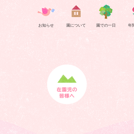
2022
9
お知らせ
園について
園での一日
年
月
|
浄
正
院
保
育
園