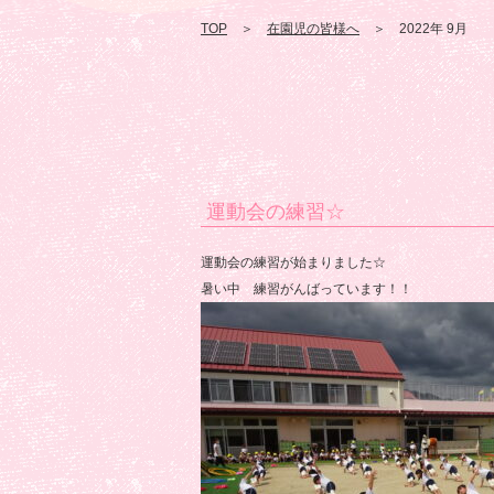
TOP
＞
在園児の皆様へ
＞ 2022年 9月
運動会の練習☆
運動会の練習が始まりました☆
暑い中 練習がんばっています！！